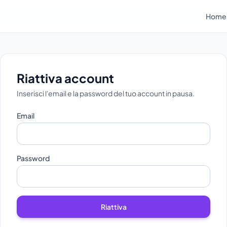
Home
Riattiva account
Inserisci l'email e la password del tuo account in pausa.
Email
Password
Riattiva