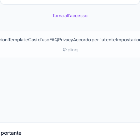
Torna all'accesso
ioni
Template
Casi d'uso
FAQ
Privacy
Accordo per l'utente
Impostazion
© plinq
mportante