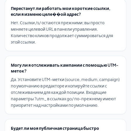
Перестанут ли работать мои короткие ссылки,
если я изменю целе��ой адрес?
Нет. Ссылки /s/ остаются прежними; вы просто
меняете целевой URL в панели управления.
Количество кликов продолжает суммироваться для
этой ссылки.
Могу ли я отслеживать кампании с помощью UTM-
меток?
Да. Установите UTM-метки (source, medium, campaign)
по умолчанию в редакторе и копируйте ссылки с
отслеживанием для каждой позиции. Входящие
параметры ?utm_ в ссылках go/ по-прежнему имеют
приоритет над настройками по умолчанию.
Будет ли моя публичная страница быстро