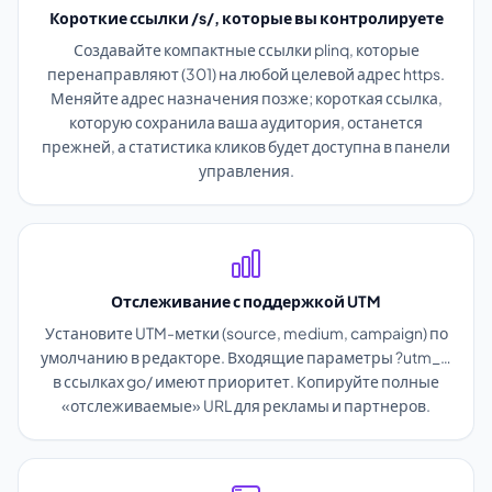
Короткие ссылки /s/, которые вы контролируете
Создавайте компактные ссылки plinq, которые
перенаправляют (301) на любой целевой адрес https.
Меняйте адрес назначения позже; короткая ссылка,
которую сохранила ваша аудитория, останется
прежней, а статистика кликов будет доступна в панели
управления.
Отслеживание с поддержкой UTM
Установите UTM-метки (source, medium, campaign) по
умолчанию в редакторе. Входящие параметры ?utm_…
в ссылках go/ имеют приоритет. Копируйте полные
«отслеживаемые» URL для рекламы и партнеров.