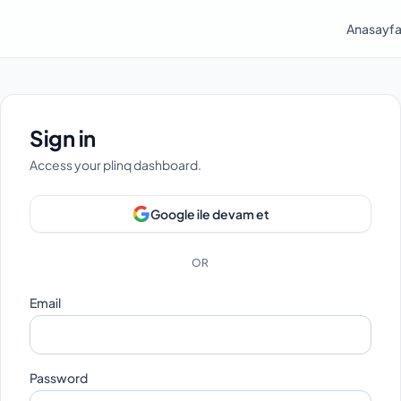
Anasayf
Sign in
Access your plinq dashboard.
Google ile devam et
OR
Email
Password