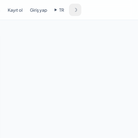
☽
a
Kayıt ol
Giriş yap
TR