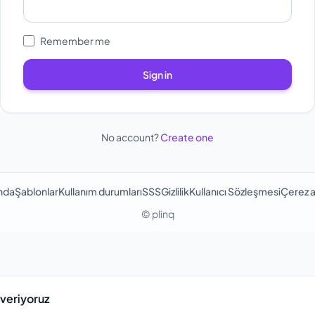
Remember me
Sign in
No account?
Create one
nda
Şablonlar
Kullanım durumları
SSS
Gizlilik
Kullanıcı Sözleşmesi
Çerez a
© plinq
 veriyoruz