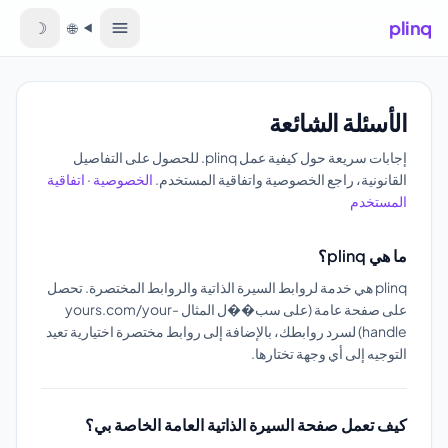
plinq
☽
🌐
اللغة
الأسئلة الشائعة
إجابات سريعة حول كيفية عمل plinq. للحصول على التفاصيل
القانونية، راجع الخصوصية واتفاقية المستخدم.
الخصوصية
·
اتفاقية
المستخدم
ما هي plinq؟
plinq هي خدمة لروابط السيرة الذاتية والروابط المختصرة. تحصل
على صفحة عامة (على سب��ل المثال yours.com/your-
handle) لسرد روابطك، بالإضافة إلى روابط مختصرة اختيارية تعيد
التوجيه إلى أي وجهة تختارها.
كيف تعمل صفحة السيرة الذاتية العامة الخاصة بي؟