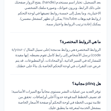
بعد التسجيل، تختار اسم مستخدم (handle). يفتح الزوار صفحتك
على ذلك الرابط، ويرون عنوانك، وصورة ملفك الشخصي
الاختيارية، وما يصل إلى خمسة روابط تضيفها في لوحة التحكم
(روابط فيديوهات YouTube يمكن أن تظهر كمشغل مضمن).
يمكنك إعادة ترتيب الروابط واختيار سمة.
ما هي الروابط المختصرة؟
الروابط المختصرة هي روابط مدمجة (على سبيل المثال /s/your-
code) ترسل الأشخاص إلى رابط كامل تقوم بضبطه. إنها مفيدة
للمشاركة في السير الذاتية، أو المحادثات، أو المطبوعات. قد يتم
عرض عدد النقرات في لوحة التحكم الخاصة بك بناءً على خطتك.
هل plinq مجانية؟
توفر العديد من عمليات النشر مستوى مجانياً مع الميزات الأساسية؛
قد تضيف الخطط المدفوعة حدوداً أعلى أو إضافات. تحقق من
علامة تبويب الخطة في لوحة التحكم أو صفحة الأسعار الخاصة
بمشغل الخدمة لمعرفة ما ينطبق عليك.