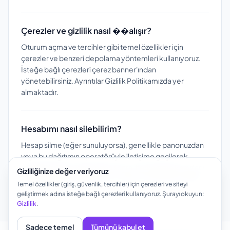
Çerezler ve gizlilik nasıl ��alışır?
Oturum açma ve tercihler gibi temel özellikler için
çerezler ve benzeri depolama yöntemleri kullanıyoruz.
İsteğe bağlı çerezleri çerez banner'ından
yönetebilirsiniz. Ayrıntılar Gizlilik Politikamızda yer
almaktadır.
Hesabımı nasıl silebilirim?
Hesap silme (eğer sunuluyorsa), genellikle panonuzdan
veya bu dağıtımın operatörüyle iletişime geçilerek
yapılabilir. Silme işleminden sonra, herkese açık sayfanız
Gizliliğinize değer veriyoruz
ve bağlantılarınız, operatörün saklama politikasına göre
Temel özellikler (giriş, güvenlik, tercihler) için çerezleri ve siteyi
çalışmayı durdurabilir.
geliştirmek adına isteğe bağlı çerezleri kullanıyoruz. Şurayı okuyun:
Gizlilik
.
Sadece temel
Tümünü kabul et