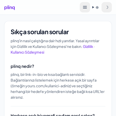
plinq
☽
🌐
Dil
Sıkça sorulan sorular
plinq'in nasıl çalıştığına dair hızlı yanıtlar. Yasal ayrıntılar
için Gizlilik ve Kullanıcı Sözleşmesi'ne bakın.
Gizlilik
·
Kullanıcı Sözleşmesi
plinq nedir?
plinq, bir link-in-bio ve kısa bağlantı servisidir.
Bağlantılarınızı listelemek için herkese açık bir sayfa
(örneğin yours.com/kullanici-adiniz) ve seçtiğiniz
herhangi bir hedefe yönlendiren isteğe bağlı kısa URL'ler
alırsınız.
Herkese açık biyografi sayfam nasıl çalışır?