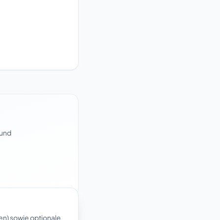
 und
en) sowie optionale