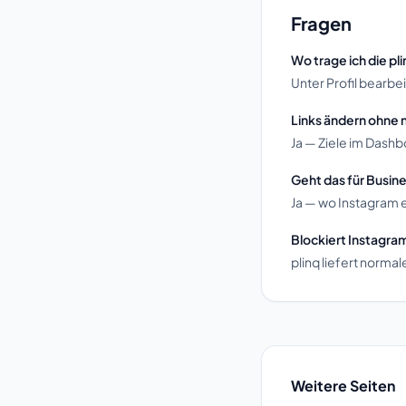
Fragen
Wo trage ich die pl
Unter Profil bearbei
Links ändern ohne 
Ja — Ziele im Dashb
Geht das für Busi
Ja — wo Instagram e
Blockiert Instagra
plinq liefert norm
Weitere Seiten