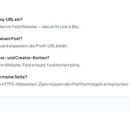
inq-URL ein?
ten im Feld Website — das ist Ihr Link in Bio.
neuen Post?
oard anpassen; die Profil-URL bleibt.
ness- und Creator-Konten?
in Website-Feld erlaubt, funktioniert plinq.
m meine Seite?
ale HTTPS-Webseiten; Ziele müssen den Plattformregeln entsprechen.