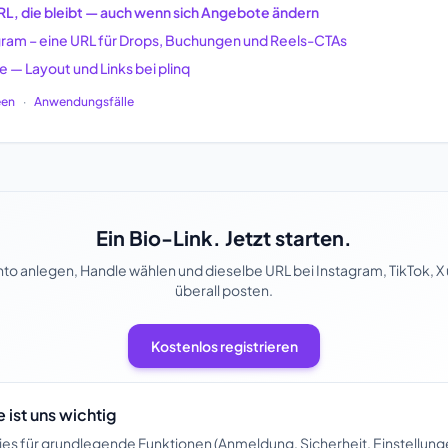
URL, die bleibt — auch wenn sich Angebote ändern
tagram – eine URL für Drops, Buchungen und Reels-CTAs
e — Layout und Links bei plinq
een
·
Anwendungsfälle
Ein Bio-Link. Jetzt starten.
to anlegen, Handle wählen und dieselbe URL bei Instagram, TikTok, X
überall posten.
Kostenlos registrieren
 ist uns wichtig
s für grundlegende Funktionen (Anmeldung, Sicherheit, Einstellung