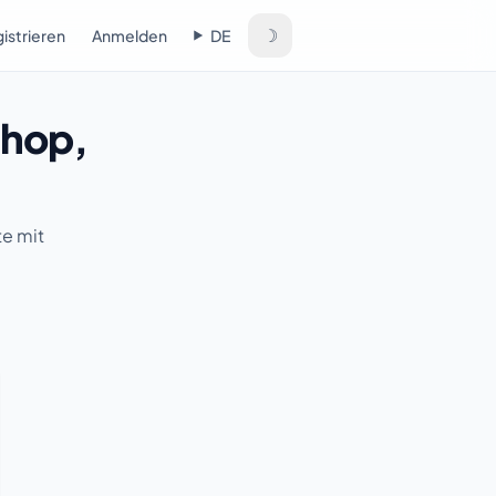
☽
istrieren
Anmelden
DE
Shop,
te mit