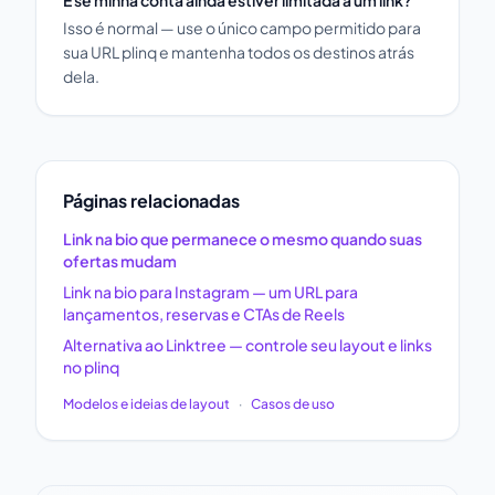
E se minha conta ainda estiver limitada a um link?
Isso é normal — use o único campo permitido para
sua URL plinq e mantenha todos os destinos atrás
dela.
Páginas relacionadas
Link na bio que permanece o mesmo quando suas
ofertas mudam
Link na bio para Instagram — um URL para
lançamentos, reservas e CTAs de Reels
Alternativa ao Linktree — controle seu layout e links
no plinq
Modelos e ideias de layout
·
Casos de uso