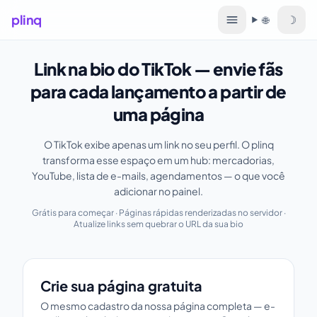
plinq
☽
🌐
Idioma
Link na bio do TikTok — envie fãs
para cada lançamento a partir de
uma página
O TikTok exibe apenas um link no seu perfil. O plinq
transforma esse espaço em um hub: mercadorias,
YouTube, lista de e-mails, agendamentos — o que você
adicionar no painel.
Grátis para começar · Páginas rápidas renderizadas no servidor ·
Atualize links sem quebrar o URL da sua bio
Crie sua página gratuita
Crie sua página gratuita
O mesmo cadastro da nossa página completa — e-