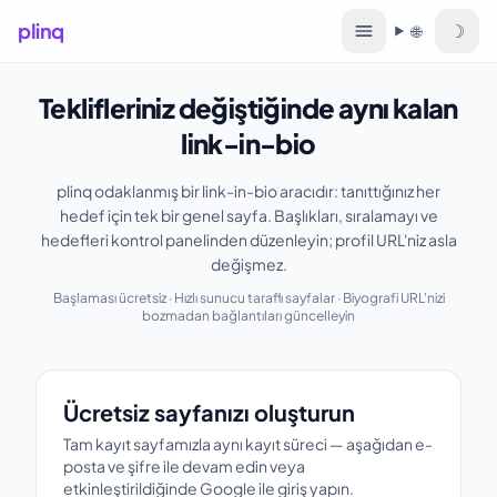
plinq
☽
🌐
Dil
Teklifleriniz değiştiğinde aynı kalan
link-in-bio
plinq odaklanmış bir link-in-bio aracıdır: tanıttığınız her
hedef için tek bir genel sayfa. Başlıkları, sıralamayı ve
hedefleri kontrol panelinden düzenleyin; profil URL'niz asla
değişmez.
Başlaması ücretsiz · Hızlı sunucu taraflı sayfalar · Biyografi URL'nizi
bozmadan bağlantıları güncelleyin
Ücretsiz sayfanızı oluşturun
Ücretsiz sayfanızı oluşturun
Tam kayıt sayfamızla aynı kayıt süreci — aşağıdan e-
posta ve şifre ile devam edin veya
etkinleştirildiğinde Google ile giriş yapın.