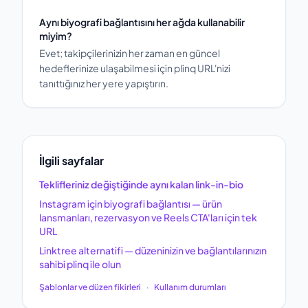
Aynı biyografi bağlantısını her ağda kullanabilir
miyim?
Evet; takipçilerinizin her zaman en güncel
hedeflerinize ulaşabilmesi için plinq URL'nizi
tanıttığınız her yere yapıştırın.
İlgili sayfalar
Teklifleriniz değiştiğinde aynı kalan link-in-bio
Instagram için biyografi bağlantısı — ürün
lansmanları, rezervasyon ve Reels CTA'ları için tek
URL
Linktree alternatifi — düzeninizin ve bağlantılarınızın
sahibi plinq ile olun
Şablonlar ve düzen fikirleri
·
Kullanım durumları