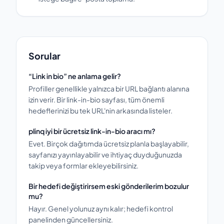
Sorular
“Link in bio” ne anlama gelir?
Profiller genellikle yalnızca bir URL bağlantı alanına
izin verir. Bir link-in-bio sayfası, tüm önemli
hedeflerinizi bu tek URL'nin arkasında listeler.
plinq iyi bir ücretsiz link-in-bio aracı mı?
Evet. Birçok dağıtımda ücretsiz planla başlayabilir,
sayfanızı yayınlayabilir ve ihtiyaç duyduğunuzda
takip veya formlar ekleyebilirsiniz.
Bir hedefi değiştirirsem eski gönderilerim bozulur
mu?
Hayır. Genel yolunuz aynı kalır; hedefi kontrol
panelinden güncellersiniz.