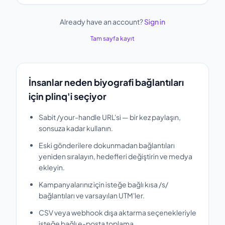
Already have an account?
Sign in
Tam sayfa kayıt
İnsanlar neden biyografi bağlantıları
için plinq'i seçiyor
Sabit /your-handle URL'si — bir kez paylaşın,
sonsuza kadar kullanın.
Eski gönderilere dokunmadan bağlantıları
yeniden sıralayın, hedefleri değiştirin ve medya
ekleyin.
Kampanyalarınız için isteğe bağlı kısa /s/
bağlantıları ve varsayılan UTM'ler.
CSV veya webhook dışa aktarma seçenekleriyle
isteğe bağlı e-posta toplama.