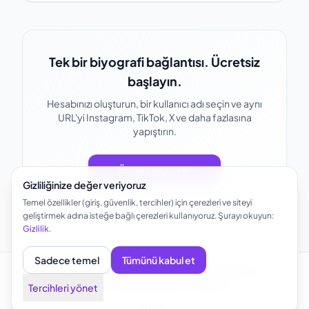
Tek bir biyografi bağlantısı. Ücretsiz
başlayın.
Hesabınızı oluşturun, bir kullanıcı adı seçin ve aynı
URL'yi Instagram, TikTok, X ve daha fazlasına
yapıştırın.
Ücretsiz kayıt ol
Gizliliğinize değer veriyoruz
Temel özellikler (giriş, güvenlik, tercihler) için çerezleri ve siteyi
geliştirmek adına isteğe bağlı çerezleri kullanıyoruz. Şurayı okuyun:
Gizlilik
.
Sadece temel
Tümünü kabul et
Hakkında
Şablonlar
Kullanım durumları
SSS
Gizlilik
Kullanıcı Sözleşmesi
Çerez ayarları
Tercihleri yönet
© plinq